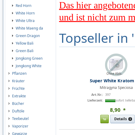
Das hier angeboten
Red Horn
White Horn
und ist nicht zum 
White Ultra
White Maeng da
Topseller in 
Green Dragon
Yellow Bali
Green Bali
Jongkong Green
Jongkong White
Pflanzen
Super White Kratom
Kräuter
Mitragyna Speciosa
Früchte
Art.Nr.:
397
Extrakte
Lieferzeit:
sofort lieferb
Bücher
8
,
90
*
Duftöle
Teebeutel
Details
Vaporizer
Gewürze