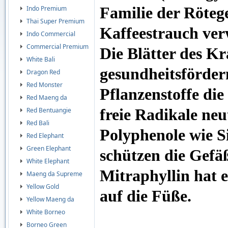
Indo Premium
Familie der Röteg
Thai Super Premium
Kaffeestrauch ver
Indo Commercial
Commercial Premium
Die Blätter des K
White Bali
gesundheitsförder
Dragon Red
Red Monster
Pflanzenstoffe die
Red Maeng da
Red Bentuangie
freie Radikale neut
Red Bali
Polyphenole wie S
Red Elephant
Green Elephant
schützen die Gefä
White Elephant
Mitraphyllin hat
Maeng da Supreme
Yellow Gold
auf die Füße.
Yellow Maeng da
White Borneo
Borneo Green