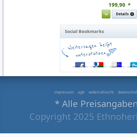
199
,
90
*
Details
Social Bookmarks
impressum
agb
widerrufsrecht
datenschut
* Alle Preisangaben
Copyright 2025 Ethnoherb