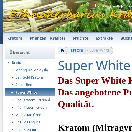
home
sitemap
s
Kratom
Pflanzen
Kräuter
Früchte
Extrakte
Büch
Kratom
Super White
Übersicht
Super White
Kratom
Maeng Da Malaysia
Bali Gold Kratom
Das Super White K
Super Red
Das angebotene Pul
Super White
Thai Kratom Crushed
Qualität.
Thai Kratom Green
Malaysian Green
Thai Maeng Da
Kratom (Mitragyna
Thai Premium